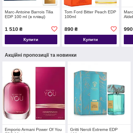
Marc-Antoine Barrois Tilia
Tom Ford Bitter Peach EDP
Marc
EDP 100 ml (в плівці)
100ml
Alde
1 510
890
990
₴
₴
Купити
Купити
Акційні пропозиції та новинки
Emporio Armani Power Of You
Gritti Neroli Extreme EDP