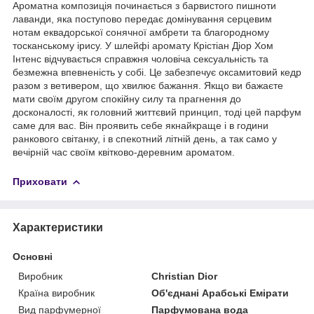
Ароматна композиція починається з барвистого пишноти
лаванди, яка поступово передає домінування серцевим
нотам еквадорської сонячної амбрети та благородному
тосканському ірису. У шлейфі аромату Крістіан Діор Хом
Інтенс відчувається справжня чоловіча сексуальність та
безмежна впевненість у собі. Це забезпечує оксамитовий кедр
разом з ветивером, що хвилює бажання. Якщо ви бажаєте
мати своїм другом спокійну силу та прагнення до
досконалості, як головний життєвий принцип, тоді цей парфум
саме для вас. Він проявить себе якнайкраще і в години
ранкового світанку, і в спекотний літній день, а так само у
вечірній час своїм квітково-деревним ароматом.
Приховати
Характеристики
Основні
Виробник
Christian Dior
Країна виробник
Об'єднані Арабські Емірати
Вид парфумерної
Парфумована вода