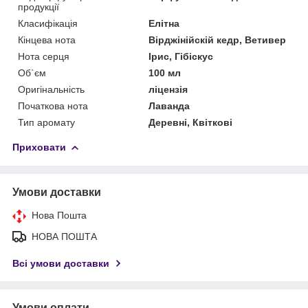
продукції
Класифікація
Елітна
Кінцева нота
Вірджінійскій кедр, Ветивер
Нота серця
Ірис, Гібіскус
Об`єм
100 мл
Оригінальність
ліцензія
Початкова нота
Лаванда
Тип аромату
Деревні, Квіткові
Приховати
Умови доставки
Нова Пошта
НОВА ПОШТА
Всі умови доставки
Умови оплати