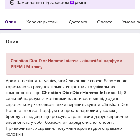
Замовлення під захистом
Опис
Характеристики
Доставка
Оплата
Умови п
Опис
Christian Dior Dior Homme Intense
- ліцензійні парфуми
PREMIUM класу
Аромат везіння та успіху, який захоплює своєю безмежною
харизмою за рахунок кількох секретних та унікальних
компонентів – це
Christian Dior Dior Homme Intense
. Цей
сильний парфум із магічними властивостями підходить
справжньому чоловікові, який вирішить купити Christian Dior
Homme Intense. Парфум не просто черговий у колекції
бренду, а шедевр, що розсуває грані, який дарує справжню
впевненість у собі, безмежний заряд сильної енергії.
Привабливий, яскравий, потужний аромат для справжніх
чоловіків.