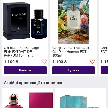
Christian Dior Sauvage
Giorgio Armani Acqua di
Chri
Elixir EXTRAIT DE
Gio Pour Homme EDT
EDT
PARFUM 60 ml (на
100ml
п'єдесталі)
1 100
1 100
1 1
₴
₴
Купити
Купити
Акційні пропозиції та новинки