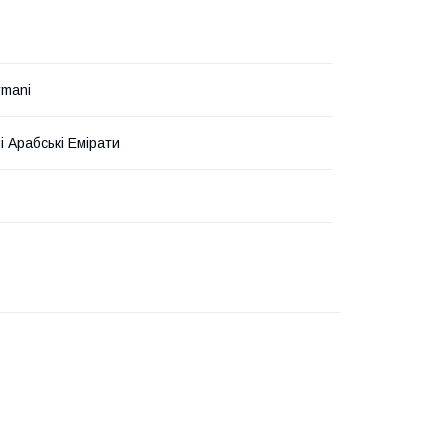
rmani
і Арабські Емірати