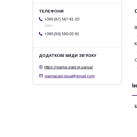
+380 (67) 567-91-20
Viber
В
+380 (50) 590-02-91
К
О
https://garna-pani.in.ua/ua/
garnapani.inua@gmail.com
І
Ц