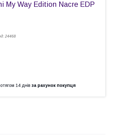
ni My Way Edition Nacre EDP
од:
24468
ротягом 14 днів
за рахунок покупця