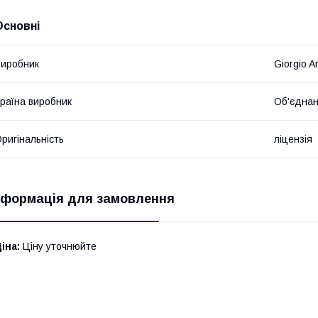
Основні
иробник
Giorgio A
раїна виробник
Об'єднан
ригінальність
ліцензія
нформація для замовлення
іна:
Ціну уточнюйте