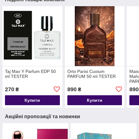
Taj Max Y Parfum EDP 50
Orto Parisi Cuoium
Mais
ml TESTER
PARFUM 50 ml TESTER
Mah
PAR
270
890
890
₴
₴
Купити
Купити
Акційні пропозиції та новинки