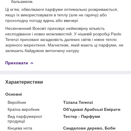
бальзамом.
Ці м’які, обволікаючі парфуми оптимально розкриваються,
якщо їх використовувати в теплу (але не гарячу) або
прохолодну погоду вдень або ввечері.
Нескінченний Всесвіт приховує неймовірну кількість
несподіванок і нових можливостей. У нішевій розробці Paolo
Terenzi приховані загадковість далеких світів і ніжне тепло
зоряного мерехтіння. Магнетизм, який мають ці парфуми, не
залишить байдужою витончену натуру.
Приховати
Характеристики
Основні
Виробник
Tiziana Terenzi
Країна виробник
Об'єднані Арабські Емірати
Вид парфумерної
Тестер - Парфуми
продукції
Кінцева нота
Сандалове дерево, Боби