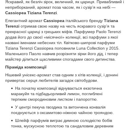
Яскравий, як безліч зірок, величний, як цариця. Привабливий і
неприборканий, аромат поза часом, як і сузір’я на небі —
Cassiopea Tiziana Terenzi
.
Елегантний аромат
Cassiopea
італійського бренду
Tiziana
Terenzi
отримав свою назву на честь яскравого сузір’я та
прекрасної цариці з грецьких міфів. Парфумер Paolo Terenzi
додав його до своєї «місячної» колекції, всі парфуми з якої
названі іменами небесних тіл. Квітково-шипрові парфуми
Tiziana Terenzi Cassiopea поповнили Luna Collection у 2015.
Маленького Паоло навчив розрізняти зірки його дід, і тепер
майстер ділиться щасливими спогадами свого дитинства.
Піраміда композиції
Нішевий унісекс-аромат став одним з хітів колекції, і донині
привертає серця любителів загадок світобудови.
На початку композиції відчувається екзотична
маракуйя та підбадьорливий лимон, поглиблені
терпким смородиновим листком і папороттю.
У центрі пекуча гвоздика та витончена конвалія
поєднуються з оксамитово-ніжною чайною трояндою.
Шлейф парфумів виграє димною солодкістю бобів
тонка, мускусною теплотою та сандаловим деревним