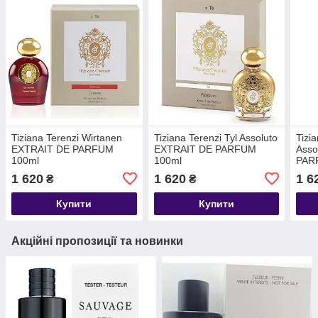
Tiziana Terenzi Wirtanen
Tiziana Terenzi Tyl Assoluto
Tizi
EXTRAIT DE PARFUM
EXTRAIT DE PARFUM
Asso
100ml
100ml
PAR
1 620
1 620
1 6
₴
₴
Купити
Купити
Акційні пропозиції та новинки