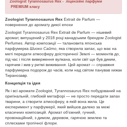
Zoologist Tyrannosaurus Rex - ліцензійні парфуми
PREMIUM класу
Zoologist Tyrannosaurus Rex
Extrait de Parfum —
повернення до аромату дикої епохи
Zoologist Tyrannosaurus Rex Extrait de Parfum — нішевий
аромат, випущений у 2018 році канадським брендом Zoologist
Perfumes. Автор композиції — талановита японська
парфумерка
Шиоко Сайто
, яка створила запах, що має на
меті передати атмосферу доісторичної Землі — моментів до,
під час і після виверження вулкана, коли світ ще був диким,
гарячим і жив у ритмі виживання. Цей аромат — справжня
парфумерна подорож до часів, коли над світом панував хижак
Тиранозавр.
Концепція та ідея
Як і всі аромати Zoologist, Tyrannosaurus Rex побудований на
оригінальній, глибокій метафорі — не просто передати запах
тварини, а створити атмосферу, в якій вона жила. Це
експеримент у парфумерії, який вийшов далеко за межі
класичних композицій. Аромат об’ємний, гучний,
провокаційний, з димом, деревом, гарячою землею та
сплесками тропічної флори.