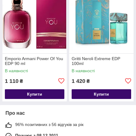
Emporio Armani Power Of You
Gritti Neroli Extreme EDP
EDP 90 ml
100ml
В наявності
В наявності
1 110
1 420
₴
₴
Купити
Купити
Про нас
96% позитивних з 56 відгуків за рік
Працює з 08.12.2011