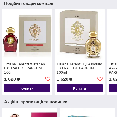
Подібні товари компанії
Tiziana Terenzi Wirtanen
Tiziana Terenzi Tyl Assoluto
Tizi
EXTRAIT DE PARFUM
EXTRAIT DE PARFUM
Asso
100ml
100ml
PAR
1 620
1 620
1 6
₴
₴
Купити
Купити
Акційні пропозиції та новинки