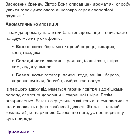
Засновник бренду, Віктор Вонг, описав цей аромат як “спробу
уявити запах дихаючого динозавра серед спопелілої
джунглів”.
Ароматична композиція
Піраміда аромату настільки багатошарова, що її опис часто
нагадує музичну симфонію.
Верхні ноти
: бергамот, чорний перець, кипарис,
кров, гвоздика
Середні ноти
: жасмин, троянда, іланг-іланг, шкіра,
дим, ладану, смоли
Базові ноти
: ветивер, пачулі, кедр, ваніль, береза,
деревне вугілля, бензоїн, амбра, кастореум
Із першого вдиху відчувається гаряче повітря з домішками
попелу, спаленої деревини й тваринної шкіри. Потім
розкривається багата серцевина з квіткових та смолистих нот,
що створюють ефект звабливої дикості. Фінал — теплий,
землистий, із тваринною базою, що нагадує про первинну
суть природи.
Приховати