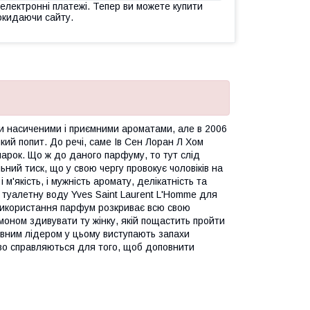
 електронні платежі. Тепер ви можете купити
окидаючи сайту.
їми насиченими і приємними ароматами, але в 2006
кий попит. До речі, саме Ів Сен Лоран Л Хом
марок. Що ж до даного парфуму, то тут слід
ьний тиск, що у свою чергу провокує чоловіків на
м'якість, і мужність аромату, делікатність та
ти туалетну воду Yves Saint Laurent L'Homme для
я використання парфум розкриває всю свою
имоном здивувати ту жінку, якій пощастить пройти
явним лідером у цьому виступають запахи
дово справляються для того, щоб доповнити