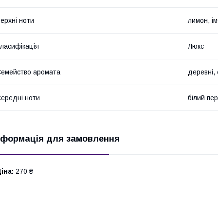
ерхні ноти
лимон, ім
ласифікація
Люкс
емейство аромата
деревні, 
ередні ноти
білий пер
нформація для замовлення
іна:
270 ₴