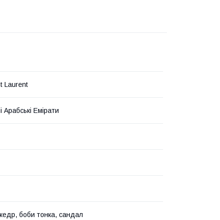
t Laurent
і Арабські Емірати
 кедр, боби тонка, сандал