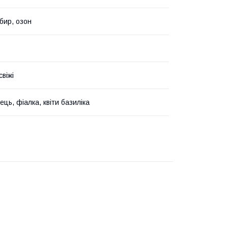
бир, озон
свіжі
ець, фіалка, квіти базиліка