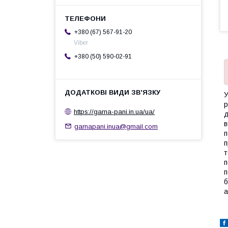
+380 (67) 567-91-20
Viber
+380 (50) 590-02-91
У
р
https://garna-pani.in.ua/ua/
д
в
garnapani.inua@gmail.com
п
п
т
п
п
б
а