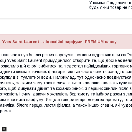
У компанії підключені
будь-який товар не п
Yves Saint Laurent - ліцензійні парфуми PREMIUM класу
 наш час існує безліч різних парфумів, всі вони відрізняються сво
оці Yves Saint Laurent примудрилися створити те, що досі має вели
озволило цій фірмі вибитися на п'єдестал найвідоміших торгових 
иділити кілька ключових факторів, які так часто чинять занадто сил
окупку цієї туалетної води. Наприклад, тут одночасно поєднується і 
ряність, завдяки чому така велика кількість чоловіків воліють купи
ого, щоб дивувати дівчат та коханих жінок. З перших хвилин післ
отужність і силу, даючи можливість бергамоту та імбиру разом з л
овз власника парфуму. Якщо ж говорити про «серце» аромату, то 
азиліка, білого перцю, листя фіалки, а також інших спецій, які чу
ромат.