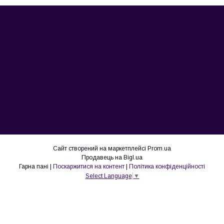
Сайт створений на маркетплейсі
Prom.ua
Продавець на Bigl.ua
Гарна пані |
Поскаржитися на контент
|
Політика конфіденційності
Select Language
▼