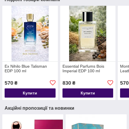
Ex Nihilo Blue Talisman
Essential Parfums Bois
Mont
EDP 100 ml
Imperial EDP 100 ml
Leat
570
830
570
₴
₴
Купити
Купити
Акційні пропозиції та новинки