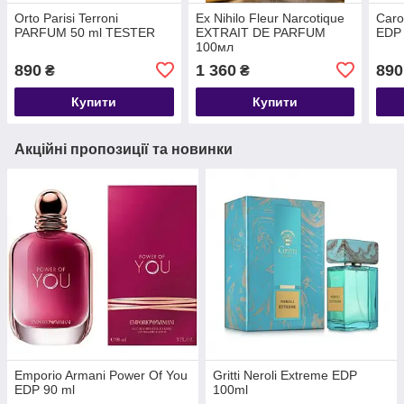
Orto Parisi Terroni
Ex Nihilo Fleur Narcotique
Caro
PARFUM 50 ml TESTER
EXTRAIT DE PARFUM
EDP
100мл
890
1 360
890
₴
₴
Купити
Купити
Акційні пропозиції та новинки
Emporio Armani Power Of You
Gritti Neroli Extreme EDP
EDP 90 ml
100ml