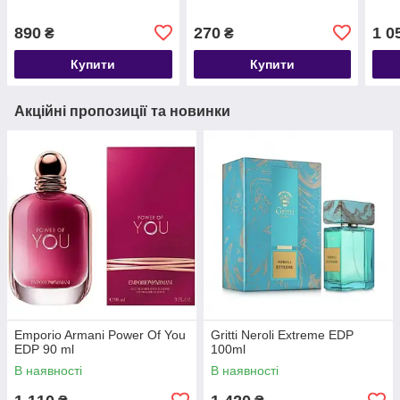
890
270
1 0
₴
₴
Купити
Купити
Акційні пропозиції та новинки
Emporio Armani Power Of You
Gritti Neroli Extreme EDP
EDP 90 ml
100ml
В наявності
В наявності