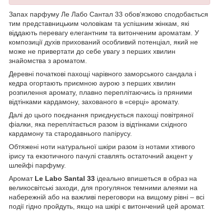
Запах парфуму Ле Лабо Сантал 33 обов'язково сподобається
тим представницьким чоловікам та успішним жінкам, які
віддають перевагу елегантним та витонченим ароматам. У
композиції духів прихований особливий потенціал, який не
може не привертати до себе увагу з перших хвилин
знайомства з ароматом.
Деревні початкові пахощі чарівного заморського сандала і
кедра огортають приємною аурою з перших хвилин
розпилення аромату, плавно переплітаючись із пряними
відтінками кардамону, захованого в «серці» аромату.
Далі до цього поєднання приєднується пахощі повітряної
фіалки, яка переплітається разом із відтінками східного
кардамону та стародавнього папірусу.
Обтяжені ноти натуральної шкіри разом із нотами хтивого
ірису та екзотичного пачулі ставлять остаточний акцент у
шлейфі парфуму.
Аромат
Le Labo Santal 33
ідеально впишеться в образ на
великосвітські заходи, для прогулянок темними алеями на
набережній або на важливі переговори на вищому рівні – всі
події гідно пройдуть, якщо на шкірі є витончений цей аромат.