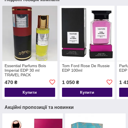
Essential Parfums Bois
Tom Ford Rose De Russie
Parf
Imperial EDP 30 ml
EDP 100ml
EDP
TRAVEL PACK
470
1 050
1 4
₴
₴
Купити
Купити
Акційні пропозиції та новинки