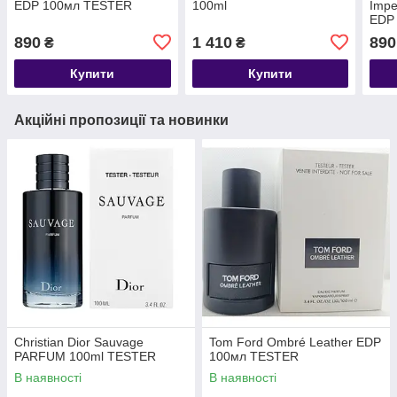
EDP 100мл TESTER
100ml
Imper
EDP
890
1 410
890
₴
₴
Купити
Купити
Акційні пропозиції та новинки
Christian Dior Sauvage
Tom Ford Ombré Leather EDP
PARFUM 100ml TESTER
100мл TESTER
В наявності
В наявності