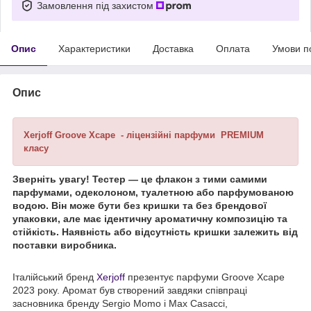
Замовлення під захистом
Опис
Характеристики
Доставка
Оплата
Умови п
Опис
Xerjoff Groove Xcape - ліцензійні парфуми PREMIUM
класу
Зверніть увагу! Тестер — це флакон з тими самими
парфумами, одеколоном, туалетною або парфумованою
водою. Він може бути без кришки та без брендової
упаковки, але має ідентичну ароматичну композицію та
стійкість. Наявність або відсутність кришки залежить від
поставки виробника.
Італійський бренд
Xerjoff
презентує парфуми Groove Xcape
2023 року. Аромат був створений завдяки співпраці
засновника бренду Sergio Momo і Max Casacci,