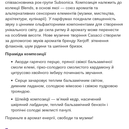
співзасновника рок-групи Subsonica. Композиція належить до
колекції Blends, в основі якої — союз ароматів та
альтернативних сенсорних елементів (музики, мистецтва,
архітектури, кулінарії). У парфумах поєднали священність
звуку з цінними ольфакторними компонентами для створення
унікального світу, де сила ритму й аромату може перенести
на особливі висоти. Нове музичне творіння Casacci створили
за допомогою звуків ароматів бренду Xerjoff: зіткнення
флаконів, шум рідини та шипіння бризок.
Піраміда композиції
Акорди гарячого перцю, пряної свіжої бальзамічної
смоли елемі, гірко-солодкого смолистого кардамону й
цитрусово-хвойного імбиру починають звучання.
Серце зачаровує теплим бальзамічним світом,
димним ладаном, солодкою мімозою і свіжою пудровою
трояндою.
Шлейф композиції — м’який кедр, насичений
шкіряний лабданум, теплий бальзамічний бензоїн і
тропічні солодкі землисті пачулі.
Пориньте в аромат енергії, свободи та музики!