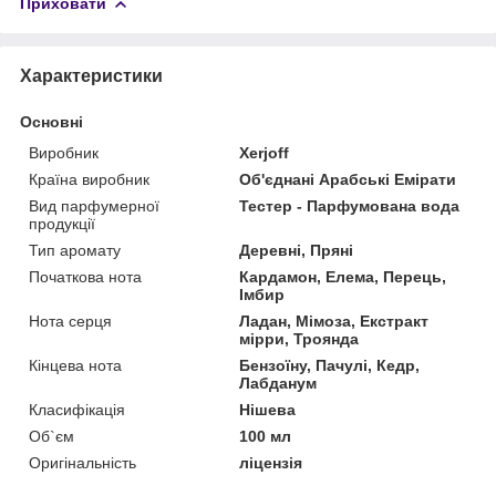
Приховати
Характеристики
Основні
Виробник
Xerjoff
Країна виробник
Об'єднані Арабські Емірати
Вид парфумерної
Тестер - Парфумована вода
продукції
Тип аромату
Деревні, Пряні
Початкова нота
Кардамон, Елема, Перець,
Імбир
Нота серця
Ладан, Мімоза, Екстракт
мірри, Троянда
Кінцева нота
Бензоїну, Пачулі, Кедр,
Лабданум
Класифікація
Нішева
Об`єм
100 мл
Оригінальність
ліцензія