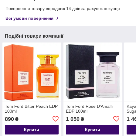
Повернення товару впродовж 14 днів за рахунок покупця
Всі умови повернення
Подібні товари компанії
Tom Ford Bitter Peach EDP
Tom Ford Rose D'Amalfi
Kaya
100ml
EDP 100ml
Suga
890
1 050
1 4
₴
₴
Купити
Купити