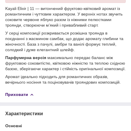
Kayali Elixir | 11 — витончений фруктово-квітковий аромат із
романтичним і чуттєвим характером. У верхніх нотах звучить
соковите червоне яблуко разом із ніжними пелюстками
троянди, створюючи м’який і привабливий старт.
У серці композиції розкривається розкішна троянда в
поєднанні з жасмином самбак, що додає аромату глибини та
жіночності. База з пачулі, амбри та ванілі формує теплий,
солодкий і дуже елегантний шлейф.
Парфумерна версія
максимально передає баланс між
фруктовою соковитістю, квітковою ніжністю та теплою східною
базою, зберігаючи характер і стійкість оригінальної композиції.
Аромат ідеально підходить для романтичних образів,
вечірнього носіння та поціновувачів трояндових композицій.
Приховати
Характеристики
Основні