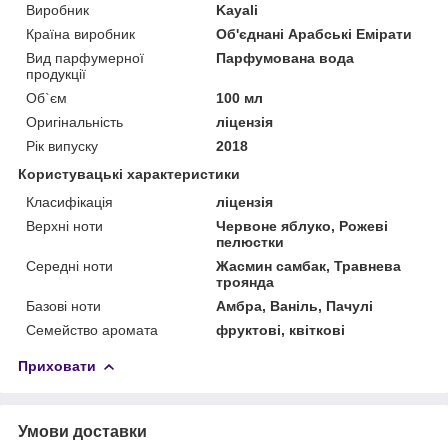
Виробник
Kayali
Країна виробник
Об'єднані Арабські Емірати
Вид парфумерної
Парфумована вода
продукції
Об`єм
100 мл
Оригінальність
ліцензія
Рік випуску
2018
Користувацькі характеристики
Класифікація
ліцензія
Верхні ноти
Червоне яблуко, Рожеві
пелюстки
Середні ноти
Жасмин самбак, Травнева
троянда
Базові ноти
Амбра, Ваніль, Пачулі
Семейство аромата
фруктові, квіткові
Приховати
Умови доставки