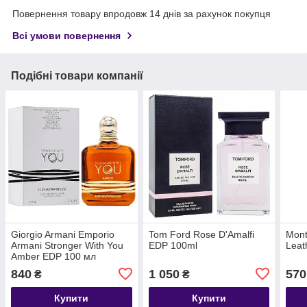
Повернення товару впродовж 14 днів за рахунок покупця
Всі умови повернення
Подібні товари компанії
Giorgio Armani Emporio
Tom Ford Rose D'Amalfi
Mont
Armani Stronger With You
EDP 100ml
Leat
Amber EDP 100 мл
ТЕСТЕР
840
1 050
570
₴
₴
Купити
Купити