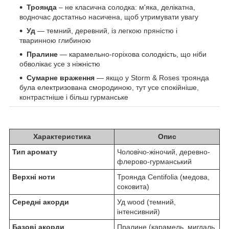
Троянда
– не класична солодка: м'яка, делікатна,
водночас достатньо насичена, щоб утримувати увагу
Уд
— темний, деревний, із легкою пряністю і
тваринною глибиною
Пралине
— карамельно-горіхова солодкість, що ніби
обволікає усе з ніжністю
Сумарне враження
— якщо у Storm & Roses троянда
була електризована смородиною, тут усе спокійніше,
контрастніше і більш гурманське
Характеристика
Опис
Тип аромату
Чоловічо-жіночий, деревно-
флерово-гурманський
Верхні ноти
Троянда Centifolia (медова,
соковита)
Середні акорди
Уд wood (темний,
інтенсивний)
Базові акорди
Пралине (карамель, мигдаль,