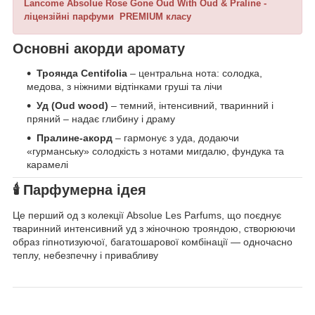
Lancome Absolue Rose Gone Oud With Oud & Praline -
ліцензійні парфуми PREMIUM класу
Основні акорди аромату
Троянда Centifolia
– центральна нота: солодка,
медова, з ніжними відтінками груші та лічи
Уд (Oud wood)
– темний, інтенсивний, тваринний і
пряний – надає глибину і драму
Пралине‑акорд
– гармонує з уда, додаючи
«гурманську» солодкість з нотами мигдалю, фундука та
карамелі
🕯 Парфумерна ідея
Це перший од з колекції Absolue Les Parfums, що поєднує
тваринний интенсивний уд з жіночною трояндою, створюючи
образ гіпнотизуючої, багатошарової комбінації — одночасно
теплу, небезпечну і привабливу