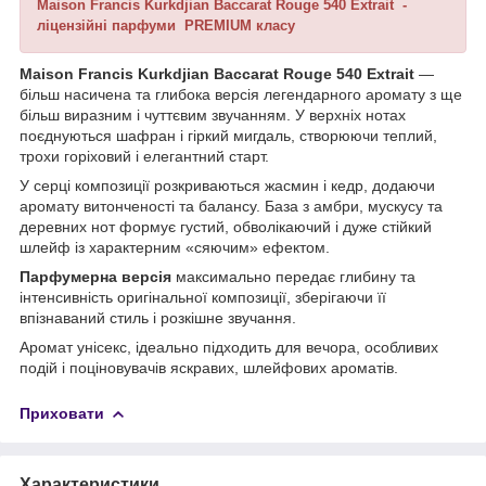
Maison Francis Kurkdjian Baccarat Rouge 540 Extrait -
ліцензійні парфуми PREMIUM класу
Maison Francis Kurkdjian Baccarat Rouge 540 Extrait
—
більш насичена та глибока версія легендарного аромату з ще
більш виразним і чуттєвим звучанням. У верхніх нотах
поєднуються шафран і гіркий мигдаль, створюючи теплий,
трохи горіховий і елегантний старт.
У серці композиції розкриваються жасмин і кедр, додаючи
аромату витонченості та балансу. База з амбри, мускусу та
деревних нот формує густий, обволікаючий і дуже стійкий
шлейф із характерним «сяючим» ефектом.
Парфумерна версія
максимально передає глибину та
інтенсивність оригінальної композиції, зберігаючи її
впізнаваний стиль і розкішне звучання.
Аромат унісекс, ідеально підходить для вечора, особливих
подій і поціновувачів яскравих, шлейфових ароматів.
Приховати
Характеристики