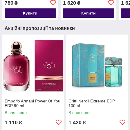
780
1 620
1 6
₴
₴
Купити
Купити
Акційні пропозиції та новинки
Emporio Armani Power Of You
Gritti Neroli Extreme EDP
EDP 90 ml
100ml
В наявності
В наявності
1 110
1 420
₴
₴