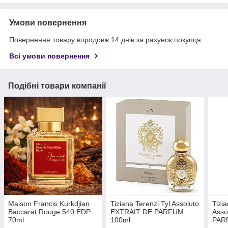
Умови повернення
Повернення товару впродовж 14 днів за рахунок покупця
Всі умови повернення
Подібні товари компанії
Maison Francis Kurkdjian
Tiziana Terenzi Tyl Assoluto
Tizi
Baccarat Rouge 540 EDP
EXTRAIT DE PARFUM
Asso
70ml
100ml
PAR