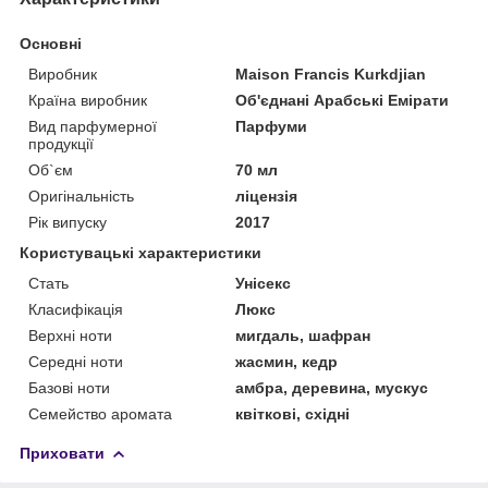
Основні
Виробник
Maison Francis Kurkdjian
Країна виробник
Об'єднані Арабські Емірати
Вид парфумерної
Парфуми
продукції
Об`єм
70 мл
Оригінальність
ліцензія
Рік випуску
2017
Користувацькі характеристики
Стать
Унісекс
Класифікація
Люкс
Верхні ноти
мигдаль, шафран
Середні ноти
жасмин, кедр
Базові ноти
амбра, деревина, мускус
Семейство аромата
квіткові, східні
Приховати