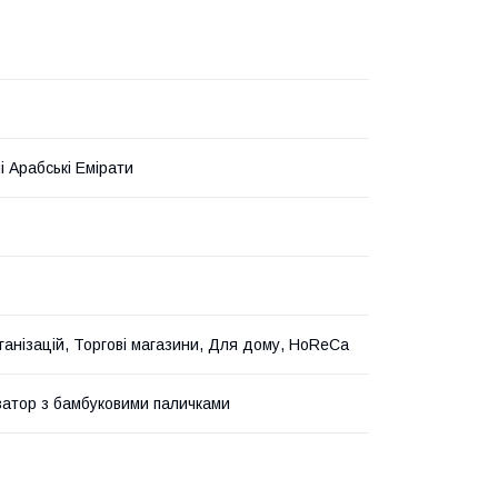
і Арабські Емірати
ганізацій, Торгові магазини, Для дому, HoReCa
атор з бамбуковими паличками