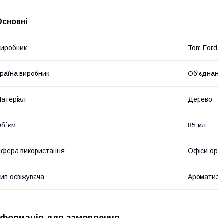
Основні
иробник
Tom Ford
раїна виробник
Об'єднан
атеріал
Дерево
б`єм
85 мл
фера використання
Офіси ор
ип освіжувача
Ароматиз
нформація для замовлення