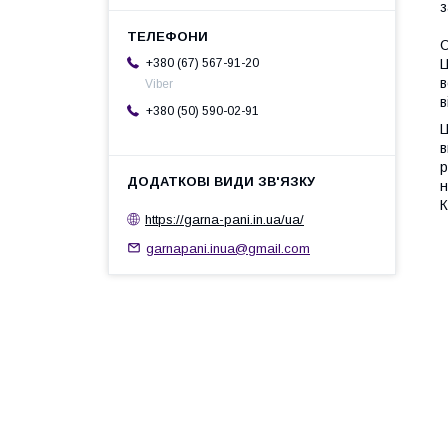
з
О
Ц
+380 (67) 567-91-20
в
Viber
в
+380 (50) 590-02-91
Ц
в
р
н
К
https://garna-pani.in.ua/ua/
garnapani.inua@gmail.com