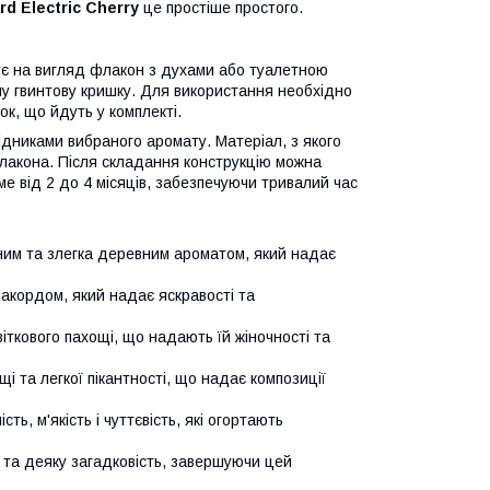
rd Electric Cherry
це простіше простого.
є на вигляд флакон з духами або туалетною
у гвинтову кришку. Для використання необхідно
ок, що йдуть у комплекті.
ідниками вибраного аромату. Матеріал, з якого
флакона. Після складання конструкцію можна
име від 2 до 4 місяців, забезпечуючи тривалий час
жним та злегка деревним ароматом, який надає
 акордом, який надає яскравості та
іткового пахощі, що надають їй жіночності та
і та легкої пікантності, що надає композиції
ь, м'якість і чуттєвість, які огортають
 та деяку загадковість, завершуючи цей