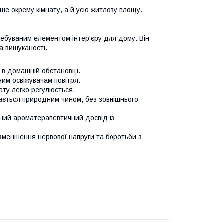
е окрему кімнату, а й усю житлову площу.
ебуваним елементом інтер'єру для дому. Він
 вишуканості.
 в домашній обстановці.
им освіжувачам повітря.
ату легко регулюється.
ається природним чином, без зовнішнього
ний ароматерапевтичний досвід із
зменшення нервової напруги та боротьби з