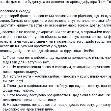
апахів для свого будинку, а за допомогою аромадифузора
Tom Fo
собливості складу
е прозорий флакон, наповнений ароматичною рідиною, що нагаду
одою. Замість стандартного розпилювача тут встановлено звичайн
ідкрутити кришку та вставити всередину набір тонких довгих палич
і палички є не просто декоративним елементом, а справжніми пров
иготовлені вони, поступово вбирає та випаровує ароматичність із 
озмістити на комоді у спальні чи вітальні. Крім того, дифузор діят
асолоди вишуканим ароматом у будинку.
омпозиція відноситься до квіткових та фруктових сімейств:
Початкова нота амбретоліду відкриває композицію м'яким, ні
підстави для наступних нот.
Потім вступає вишня зі своїм солодким, соковитим і фруктовим
неповторного шарму.
Наступна нота – жасмин самбак – вносить у композицію ноти кв
вишуканості.
Після цього виділяється нота імбиру, що надає теплоту, прянощ
додаткову глибину.
Нота мускусу поступово розкривається, додаючи в аромат ніжніст
невидимим покривалом затишку.
На закінчення, нота рожевого перцю додає гостроту, динаміку
захоплюючий ароматний шлях.