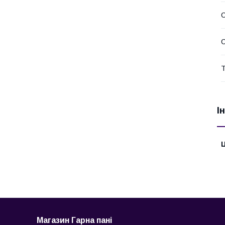
О
С
Т
І
Ц
Магазин Гарна пані