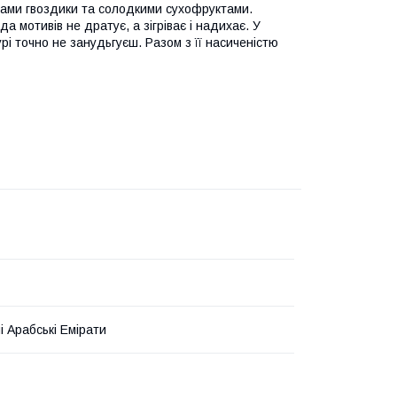
тами гвоздики та солодкими сухофруктами.
 мотивів не дратує, а зігріває і надихає. У
рі точно не занудьгуєш. Разом з її насиченістю
і Арабські Емірати