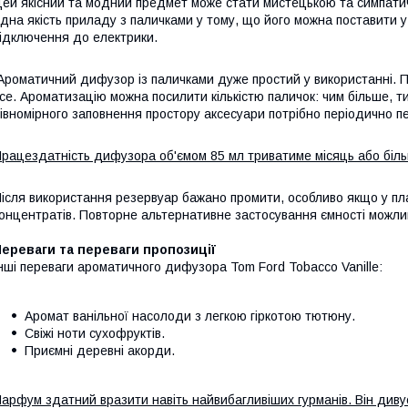
ей якісний та модний предмет може стати мистецькою та симпат
ідна якість приладу з паличками у тому, що його можна поставити 
ідключення до електрики.
роматичний дифузор із паличками дуже простий у використанні. Пр
се. Ароматизацію можна посилити кількістю паличок: чим більше, 
івномірного заповнення простору аксесуари потрібно періодично п
рацездатність дифузора об'ємом 85 мл триватиме місяць або біл
ісля використання резервуар бажано промити, особливо якщо у пл
онцентратів. Повторне альтернативне застосування ємності можли
ереваги та переваги пропозиції
нші переваги ароматичного дифузора Tom Ford Tobacco Vanille:
Аромат ванільної насолоди з легкою гіркотою тютюну.
Свіжі ноти сухофруктів.
Приємні деревні акорди.
арфум здатний вразити навіть найвибагливіших гурманів. Він дивує