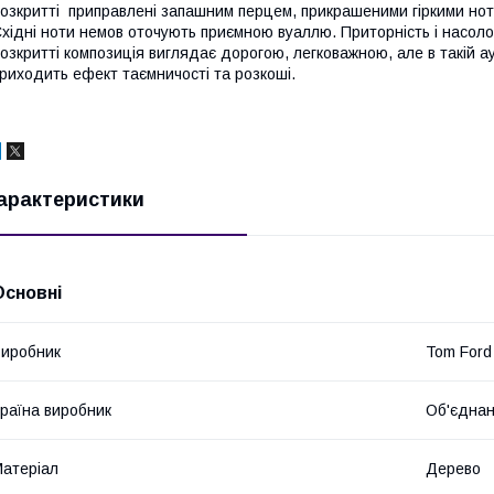
озкритті приправлені запашним перцем, прикрашеними гіркими но
хідні ноти немов оточують приємною вуаллю. Приторність і насолода
озкритті композиція виглядає дорогою, легковажною, але в такій ау
риходить ефект таємничості та розкоші.
арактеристики
Основні
иробник
Tom Ford
раїна виробник
Об'єднан
атеріал
Дерево