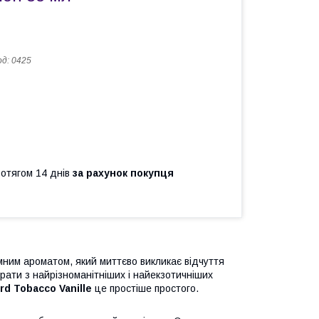
од:
0425
ротягом 14 днів
за рахунок покупця
ним ароматом, який миттєво викликає відчуття
рати з найрізноманітніших і найекзотичніших
rd Tobacco Vanille
це простіше простого.