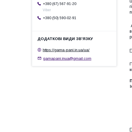
Ц
+380 (67) 567-91-20
г
Viber
п
+380 (50) 590-02-91
А
в
р
https://garna-pani.in.ua/ua/
П
garnapani.inua@gmail.com
П
к
П
І
П