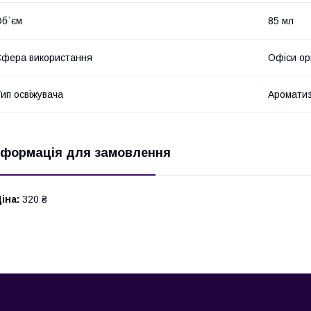
б`єм
85 мл
фера використання
Офіси ор
ип освіжувача
Ароматиз
нформація для замовлення
іна:
320 ₴