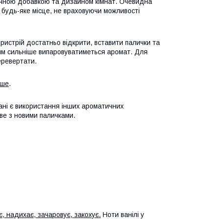
ичною добавкою та дизайном кімнат. Очевидна
у будь-яке місце, не враховуючи можливості
истрій достатньо відкрити, вставити палички та
тим сильніше випаровуватиметься аромат. Для
еревертати.
ьше
.
ані є використання інших ароматичних
ве з новими паличками.
, надихає, зачаровує, закохує.
Ноти ванілі у